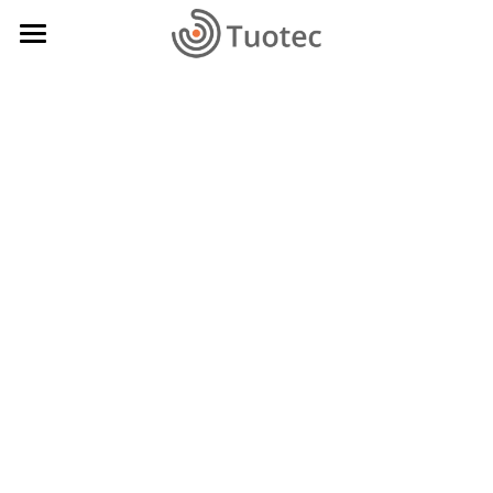
Home
Nosotros
Preguntas
Servicios
Formación Otec
Acceso E-learning
Formación ATE
Asesoría E-learning
Sistemas de Gestión
Sistema